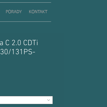
PORADY
KONTAKT
a C 2.0 CDTi
130/131PS-
ena