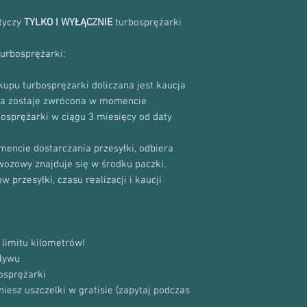
otyczy
TYLKO I WYŁĄCZNIE
turbosprężarki
turbosprężarki:
upu turbosprężarki doliczana jest kaucja
cja zostaje zwrócona w momencie
bosprężarki w ciągu 3 miesięcy od daty
encie dostarczania przesyłki, odbiera
ewozowy znajduje się w środku paczki.
 przesyłki, czasu realizacji i kaucji
limitu kilometrów!
ływu
osprężarki
sz uszczelki w gratisie (zapytaj podczas