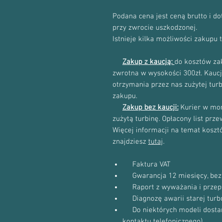
Podana cena jest ceną brutto i d
przy zwrocie uszkodzonej.
Istnieje kilka możliwości zakupu 
Zakup z kaucją:
do kosztów zak
zwrotna w wysokości 300zł. Kau
otrzymania przez nas zużytej tur
zakupu.
Zakup bez kaucji:
Kurier w mom
zużytą turbinę. Opłacony list prz
Więcej informacji na temat kosztów
znajdziesz
tutaj
.
Faktura VAT
Gwarancja 12 miesięcy, bez 
Raport z wyważania i przep
Diagnozę awarii starej turb
Do niektórych modeli dostanie
kontaktu telefonicznego)