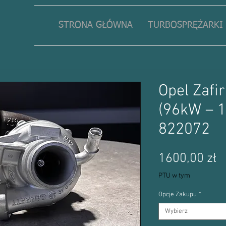
STRONA GŁÓWNA
TURBOSPRĘŻARKI
Opel Zafir
(96kW – 
822072
C
1600,00 zł
PTU w tym
Opcje Zakupu
*
Wybierz