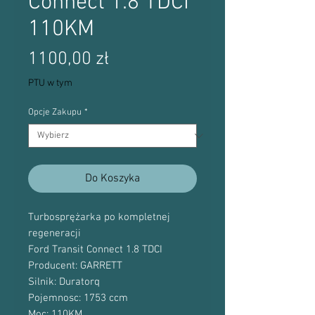
Connect 1.8 TDCI
110KM
Cena
1100,00 zł
PTU w tym
Opcje Zakupu
*
Do Koszyka
Turbosprężarka po kompletnej
regeneracji
Ford Transit Connect 1.8 TDCI
Producent: GARRETT
Silnik: Duratorq
Pojemnosc: 1753 ccm
Moc: 110KM