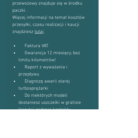
przewozowy znajduje się w środku
paczki.
Więcej informacji na temat kosztów
przesyłki, czasu realizacji i kaucji
znajdziesz
tutaj
.
Faktura VAT
Gwarancja 12 miesięcy, bez
limitu kilometrów!
Raport z wyważania i
przepływu
Diagnozę awarii starej
turbosprężarki
Do niektórych modeli
dostaniesz uszczelki w gratisie
(zapytaj podczas kontaktu
telefonicznego)
Proszę o kontakt telefoniczny w celu