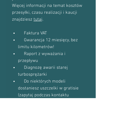
Więcej informacji na temat kosztów
przesyłki, czasu realizacji i kaucji
znajdziesz
tutaj
.
Faktura VAT
Gwarancja 12 miesięcy, bez
limitu kilometrów!
Raport z wyważania i
przepływu
Diagnozę awarii starej
turbosprężarki
Do niektórych modeli
dostaniesz uszczelki w gratisie
(zapytaj podczas kontaktu
telefonicznego)
Proszę o kontakt telefoniczny w celu
potwierdzenia dostępności towaru:
601-870-651 lub 509-493-423