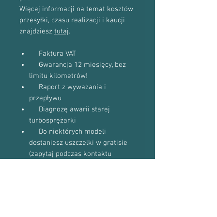
Więcej informacji na temat kosztów
przesyłki, czasu realizacji i kaucji
znajdziesz
tutaj
.
Faktura VAT
Gwarancja 12 miesięcy, bez
limitu kilometrów!
Raport z wyważania i
przepływu
Diagnozę awarii starej
turbosprężarki
Do niektórych modeli
dostaniesz uszczelki w gratisie
(zapytaj podczas kontaktu
telefonicznego)
Proszę o kontakt telefoniczny w celu
potwierdzenia dostępności towaru:
601-870-651 lub 509-493-423