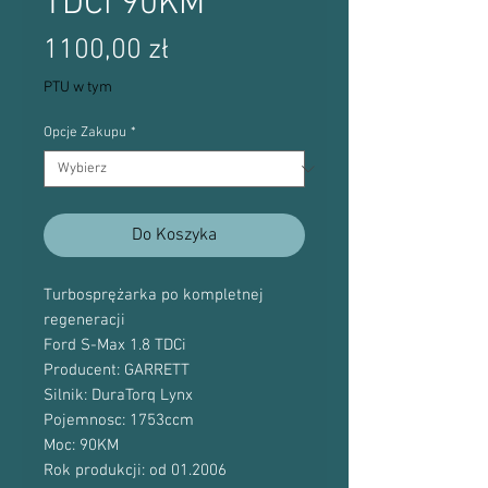
TDCi 90KM
Cena
1100,00 zł
PTU w tym
Opcje Zakupu
*
Do Koszyka
Turbosprężarka po kompletnej
regeneracji
Ford S-Max 1.8 TDCi
Producent: GARRETT
Silnik: DuraTorq Lynx
Pojemnosc: 1753ccm
Moc: 90KM
Rok produkcji: od 01.2006