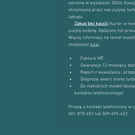
zwrotna w wysokości 300zł. Kau
otrzymania przez nas zużytej tur
zakupu.
Zakup bez kaucji:
Kurier w mom
zużytą turbinę. Opłacony list prz
Więcej informacji na temat kosztów
znajdziesz
tutaj
.
Faktura VAT
Gwarancja 12 miesięcy, bez 
Raport z wyważania i przep
Diagnozę awarii starej turb
Do niektórych modeli dostanie
kontaktu telefonicznego)
Proszę o kontakt telefoniczny w 
601-870-651 lub 509-493-423