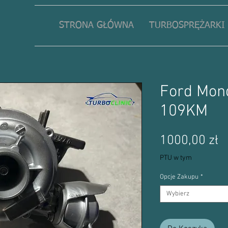
STRONA GŁÓWNA
TURBOSPRĘŻARKI
Ford Mond
109KM
C
1000,00 zł
PTU w tym
Opcje Zakupu
*
Wybierz