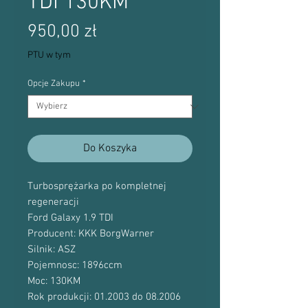
TDI 130KM
Cena
950,00 zł
PTU w tym
Opcje Zakupu
*
Do Koszyka
Turbosprężarka po kompletnej
regeneracji
Ford Galaxy 1.9 TDI
Producent: KKK BorgWarner
Silnik: ASZ
Pojemnosc: 1896ccm
Moc: 130KM
Rok produkcji: 01.2003 do 08.2006