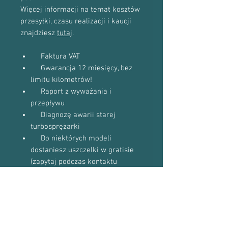
Więcej informacji na temat kosztów
przesyłki, czasu realizacji i kaucji
znajdziesz
tutaj
.
Faktura VAT
Gwarancja 12 miesięcy, bez
limitu kilometrów!
Raport z wyważania i
przepływu
Diagnozę awarii starej
turbosprężarki
Do niektórych modeli
dostaniesz uszczelki w gratisie
(zapytaj podczas kontaktu
telefonicznego)
Proszę o kontakt telefoniczny w celu
potwierdzenia dostępności towaru:
601-870-651 lub 509-493-423