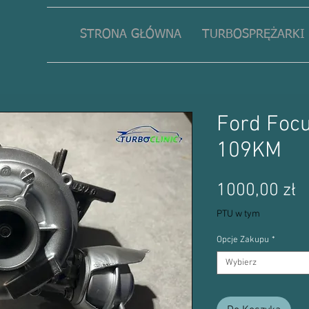
STRONA GŁÓWNA
TURBOSPRĘŻARKI
Ford Focu
109KM
C
1000,00 zł
PTU w tym
Opcje Zakupu
*
Wybierz