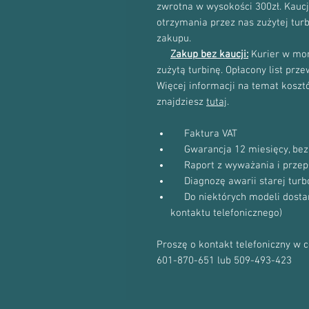
zwrotna w wysokości 300zł. Kau
otrzymania przez nas zużytej tur
zakupu.
Zakup bez kaucji:
Kurier w mom
zużytą turbinę. Opłacony list prz
Więcej informacji na temat kosztów
znajdziesz
tutaj
.
Faktura VAT
Gwarancja 12 miesięcy, bez 
Raport z wyważania i przep
Diagnozę awarii starej turb
Do niektórych modeli dostanie
kontaktu telefonicznego)
Proszę o kontakt telefoniczny w 
601-870-651 lub 509-493-423