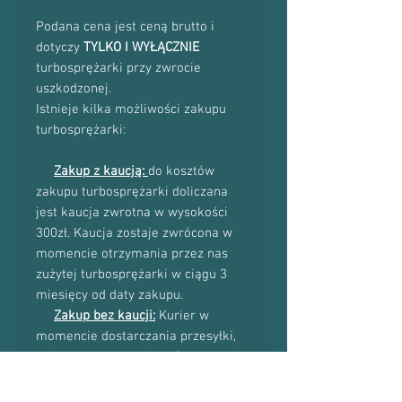
Podana cena jest ceną brutto i
dotyczy
TYLKO I WYŁĄCZNIE
turbosprężarki przy zwrocie
uszkodzonej.
Istnieje kilka możliwości zakupu
turbosprężarki:
Zakup z kaucją:
do kosztów
zakupu turbosprężarki doliczana
jest kaucja zwrotna w wysokości
300zł. Kaucja zostaje zwrócona w
momencie otrzymania przez nas
zużytej turbosprężarki w ciągu 3
miesięcy od daty zakupu.
Zakup bez kaucji:
Kurier w
momencie dostarczania przesyłki,
odbiera zużytą turbinę. Opłacony list
przewozowy znajduje się w środku
paczki.