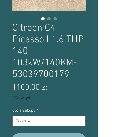
Citroen C4
Picasso I 1.6 THP
140
103kW/140KM-
53039700179
Cena
1100,00 zł
PTU w tym
Opcje Zakupu
*